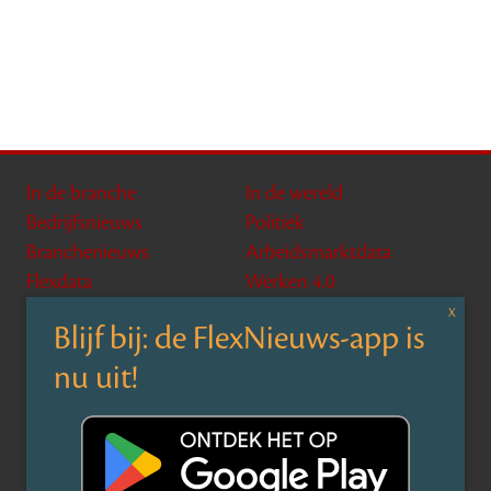
In de branche
In de wereld
Bedrijfsnieuws
Politiek
Branchenieuws
Arbeidsmarktdata
Flexdata
Werken 4.0
In de wet
In de cloud
Wetten & CAO’s
Tooling
Compliance
Implementatie
Rechtspraak
AI
Experts
Nieuwsbrief