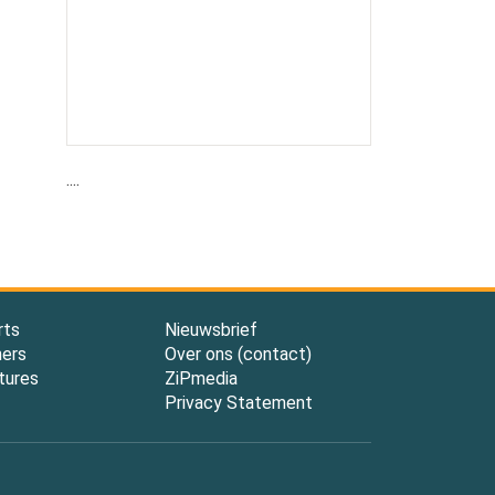
....
rts
Nieuwsbrief
ners
Over ons (contact)
tures
ZiPmedia
Privacy Statement