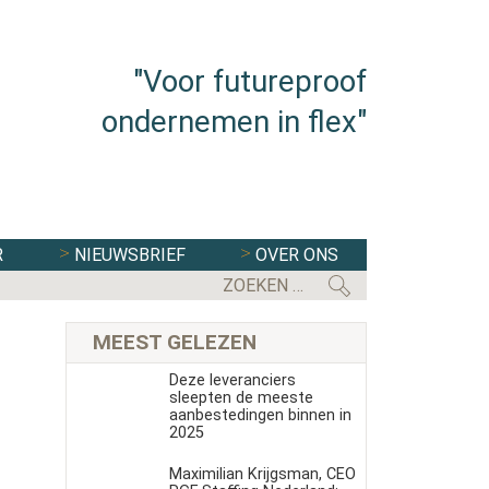
"Voor futureproof
ondernemen in flex"
R
NIEUWSBRIEF
OVER ONS
FLEXBRANCHE WACHT UITDAGENDE 
MEEST GELEZEN
Deze leveranciers
sleepten de meeste
aanbestedingen binnen in
2025
Maximilian Krijgsman, CEO