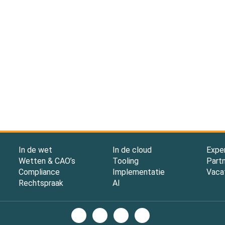
In de wet
In de cloud
Expe
Wetten & CAO’s
Tooling
Part
Compliance
Implementatie
Vaca
Rechtspraak
AI