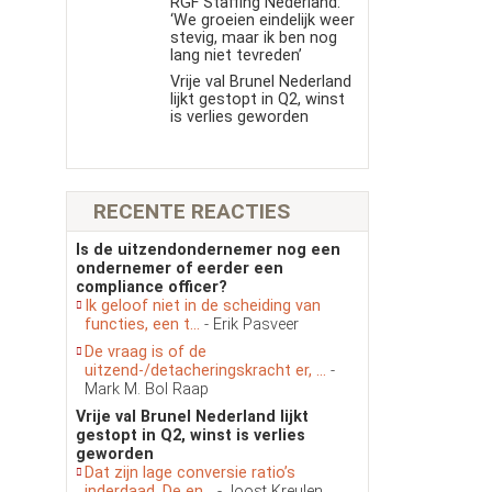
RGF Staffing Nederland:
‘We groeien eindelijk weer
stevig, maar ik ben nog
lang niet tevreden’
Vrije val Brunel Nederland
lijkt gestopt in Q2, winst
is verlies geworden
RECENTE REACTIES
Is de uitzendondernemer nog een
ondernemer of eerder een
compliance officer?
Ik geloof niet in de scheiding van
functies, een t...
- Erik Pasveer
De vraag is of de
uitzend-/detacheringskracht er, ...
-
Mark M. Bol Raap
Vrije val Brunel Nederland lijkt
gestopt in Q2, winst is verlies
geworden
Dat zijn lage conversie ratio’s
inderdaad. De en...
- Joost Kreulen