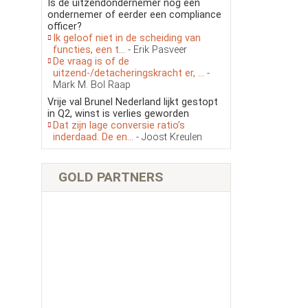
Is de uitzendondernemer nog een
ondernemer of eerder een compliance
officer?
Ik geloof niet in de scheiding van
functies, een t...
- Erik Pasveer
De vraag is of de
uitzend-/detacheringskracht er, ...
-
Mark M. Bol Raap
Vrije val Brunel Nederland lijkt gestopt
in Q2, winst is verlies geworden
Dat zijn lage conversie ratio’s
inderdaad. De en...
- Joost Kreulen
GOLD PARTNERS