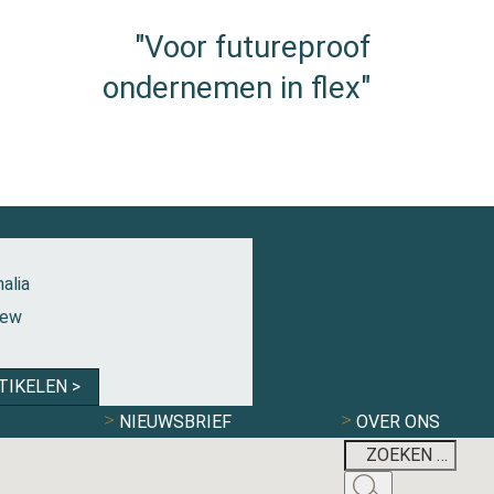
"Voor futureproof
ondernemen in flex"
alia
iew
TIKELEN >
NIEUWSBRIEF
OVER ONS
MAXIMILIAN KRI