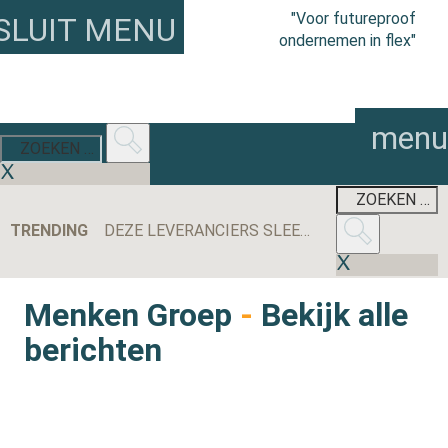
"Voor futureproof
SLUIT MENU
ondernemen in flex"
menu
TRENDING
DEZE LEVERANCIERS SLEEPTEN DE MEESTE AANBESTEDINGEN BINNEN IN 2025
Menken Groep
-
Bekijk alle
berichten