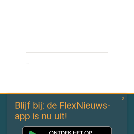
....
In de branche
In de wereld
Bedrijfsnieuws
Politiek
Branchenieuws
Arbeidsmarktdata
Flexdata
Werken 4.0