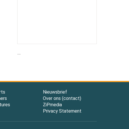
....
rts
Nieuwsbrief
ners
Over ons (contact)
tures
ZiPmedia
Privacy Statement