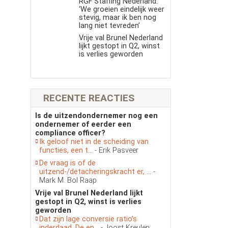
RGF Staffing Nederland:
‘We groeien eindelijk weer
stevig, maar ik ben nog
lang niet tevreden’
Vrije val Brunel Nederland
lijkt gestopt in Q2, winst
is verlies geworden
RECENTE REACTIES
Is de uitzendondernemer nog een
ondernemer of eerder een
compliance officer?
Ik geloof niet in de scheiding van
functies, een t...
- Erik Pasveer
De vraag is of de
uitzend-/detacheringskracht er, ...
-
Mark M. Bol Raap
Vrije val Brunel Nederland lijkt
gestopt in Q2, winst is verlies
geworden
Dat zijn lage conversie ratio’s
inderdaad. De en...
- Joost Kreulen