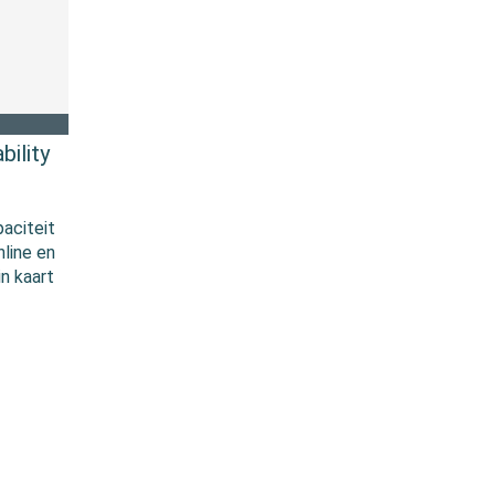
ility
paciteit
line en
in kaart