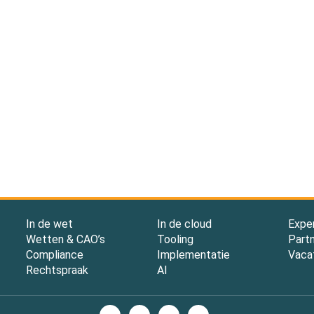
In de wet
In de cloud
Expe
Wetten & CAO’s
Tooling
Part
Compliance
Implementatie
Vaca
Rechtspraak
AI