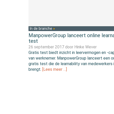
In de branche
ManpowerGroup lanceert online learnab
test
26 september 2017 door
Hinke Wever
Gratis test biedt inzicht in leervermogen en -ca
van werknemer. ManpowerGroup lanceert een on
gratis test die de learnability van medewerkers 
brengt.
[Lees meer …]