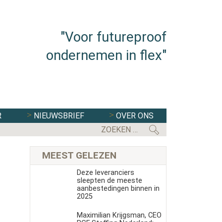
"Voor futureproof
ondernemen in flex"
R
NIEUWSBRIEF
OVER ONS
FLEXBRANCHE WACHT UITDAGENDE 
MEEST GELEZEN
Deze leveranciers
sleepten de meeste
aanbestedingen binnen in
2025
Maximilian Krijgsman, CEO