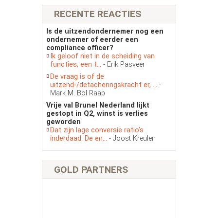
RECENTE REACTIES
Is de uitzendondernemer nog een
ondernemer of eerder een
compliance officer?
Ik geloof niet in de scheiding van
functies, een t...
- Erik Pasveer
De vraag is of de
uitzend-/detacheringskracht er, ...
-
Mark M. Bol Raap
Vrije val Brunel Nederland lijkt
gestopt in Q2, winst is verlies
geworden
Dat zijn lage conversie ratio’s
inderdaad. De en...
- Joost Kreulen
GOLD PARTNERS