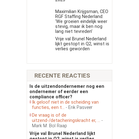
Maximilian Krijgsman, CEO
RGF Staffing Nederland:
‘We groeien eindelijk weer
stevig, maar ik ben nog
lang niet tevreden’
Vrije val Brunel Nederland
lijkt gestopt in Q2, winst is
verlies geworden
RECENTE REACTIES
Is de uitzendondernemer nog een
ondernemer of eerder een
compliance officer?
Ik geloof niet in de scheiding van
functies, een t...
- Erik Pasveer
De vraag is of de
uitzend-/detacheringskracht er, ...
-
Mark M. Bol Raap
Vrije val Brunel Nederland lijkt
gestopt in Q2, winst is verlies