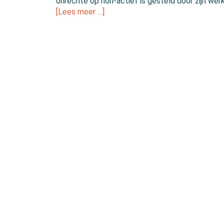
onrechte op non-actief is gesteld door zijn wer
[Lees meer …]