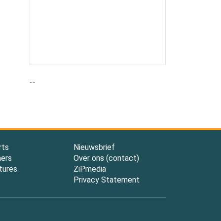
....
rts
Nieuwsbrief
ners
Over ons (contact)
tures
ZiPmedia
Privacy Statement