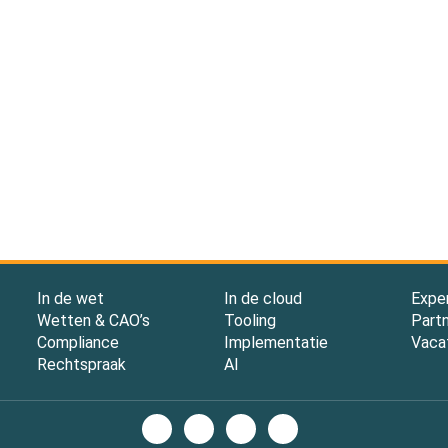
In de wet
In de cloud
Expe
Wetten & CAO’s
Tooling
Part
Compliance
Implementatie
Vaca
Rechtspraak
AI