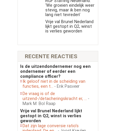
RGF Staffing Nederland:
‘We groeien eindelijk weer
stevig, maar ik ben nog
lang niet tevreden’
Vrije val Brunel Nederland
lijkt gestopt in Q2, winst
is verlies geworden
RECENTE REACTIES
Is de uitzendondernemer nog een
ondernemer of eerder een
compliance officer?
Ik geloof niet in de scheiding van
functies, een t...
- Erik Pasveer
De vraag is of de
uitzend-/detacheringskracht er, ...
-
Mark M. Bol Raap
Vrije val Brunel Nederland lijkt
gestopt in Q2, winst is verlies
geworden
Dat zijn lage conversie ratio’s
inderdaad. De en...
- Joost Kreulen