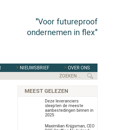
"Voor futureproof
ondernemen in flex"
R
NIEUWSBRIEF
OVER ONS
FLEXBRANCHE WACHT UITDAGENDE 
MEEST GELEZEN
Deze leveranciers
sleepten de meeste
aanbestedingen binnen in
2025
Maximilian Krijgsman, CEO