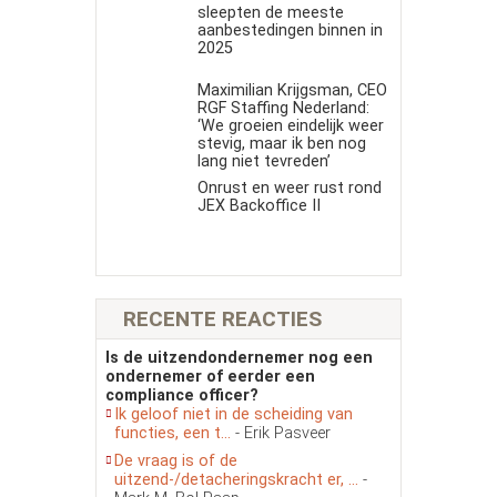
sleepten de meeste
aanbestedingen binnen in
2025
Maximilian Krijgsman, CEO
RGF Staffing Nederland:
‘We groeien eindelijk weer
stevig, maar ik ben nog
lang niet tevreden’
Onrust en weer rust rond
JEX Backoffice II
RECENTE REACTIES
Is de uitzendondernemer nog een
ondernemer of eerder een
compliance officer?
Ik geloof niet in de scheiding van
functies, een t...
- Erik Pasveer
De vraag is of de
uitzend-/detacheringskracht er, ...
-