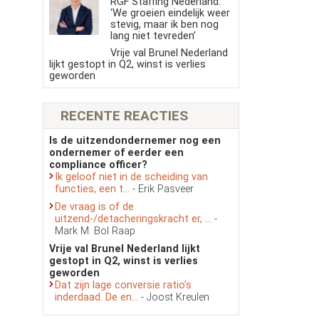
RGF Staffing Nederland:
‘We groeien eindelijk weer
stevig, maar ik ben nog
lang niet tevreden’
Vrije val Brunel Nederland
lijkt gestopt in Q2, winst is verlies
geworden
RECENTE REACTIES
Is de uitzendondernemer nog een
ondernemer of eerder een
compliance officer?
Ik geloof niet in de scheiding van
functies, een t...
- Erik Pasveer
De vraag is of de
uitzend-/detacheringskracht er, ...
-
Mark M. Bol Raap
Vrije val Brunel Nederland lijkt
gestopt in Q2, winst is verlies
geworden
Dat zijn lage conversie ratio’s
inderdaad. De en...
- Joost Kreulen