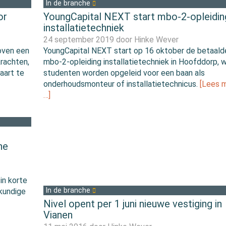
In de branche
or
YoungCapital NEXT start mbo-2-opleidin
installatietechniek
24 september 2019 door
Hinke Wever
oven een
YoungCapital NEXT start op 16 oktober de betaald
krachten,
mbo-2-opleiding installatietechniek in Hoofddorp, 
aart te
studenten worden opgeleid voor een baan als
onderhoudsmonteur of installatietechnicus.
[Lees 
…]
he
in korte
In de branche
gkundige
Nivel opent per 1 juni nieuwe vestiging in
Vianen