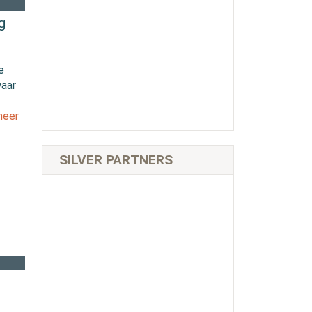
g
e
waar
meer
SILVER PARTNERS