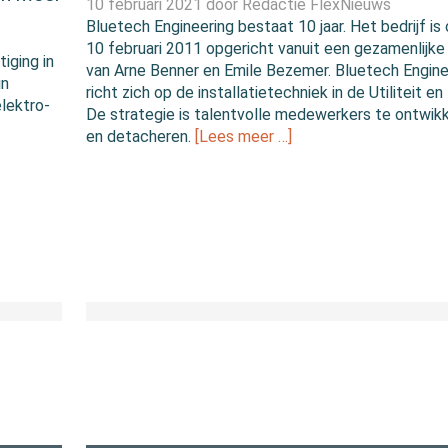
10 februari 2021 door
Redactie FlexNieuws
Bluetech Engineering bestaat 10 jaar. Het bedrijf is
10 februari 2011 opgericht vanuit een gezamenlijke 
iging in
van Arne Benner en Emile Bezemer. Bluetech Engine
in
richt zich op de installatietechniek in de Utiliteit en 
elektro-
De strategie is talentvolle medewerkers te ontwik
en detacheren.
[Lees meer …]