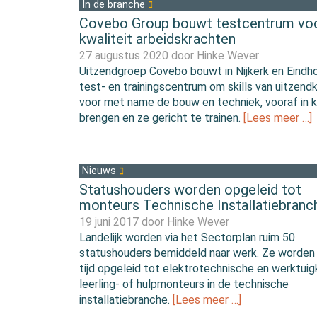
In de branche
Covebo Group bouwt testcentrum vo
kwaliteit arbeidskrachten
27 augustus 2020 door
Hinke Wever
Uitzendgroep Covebo bouwt in Nijkerk en Eindh
test- en trainingscentrum om skills van uitzend
voor met name de bouw en techniek, vooraf in k
brengen en ze gericht te trainen.
[Lees meer …]
Nieuws
Statushouders worden opgeleid tot
monteurs Technische Installatiebranc
19 juni 2017 door
Hinke Wever
Landelijk worden via het Sectorplan ruim 50
statushouders bemiddeld naar werk. Ze worden 
tijd opgeleid tot elektrotechnische en werktui
leerling- of hulpmonteurs in de technische
installatiebranche.
[Lees meer …]