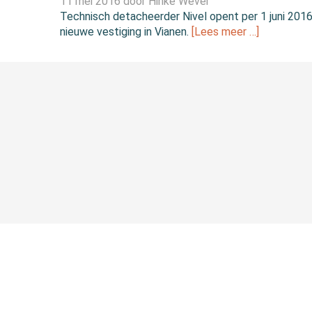
11 mei 2016 door
Hinke Wever
Technisch detacheerder Nivel opent per 1 juni 201
nieuwe vestiging in Vianen.
[Lees meer …]