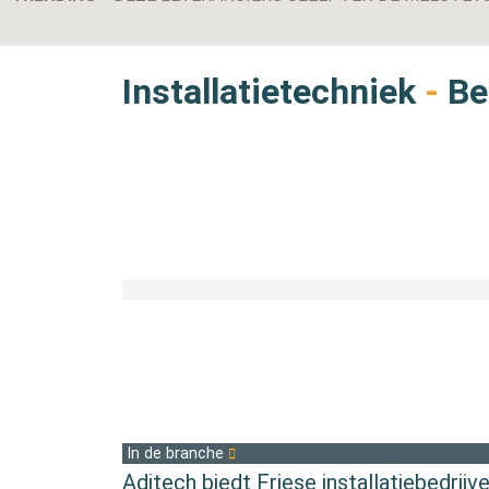
Installatietechniek
-
Bek
In de branche
Aditech biedt Friese installatiebedrij