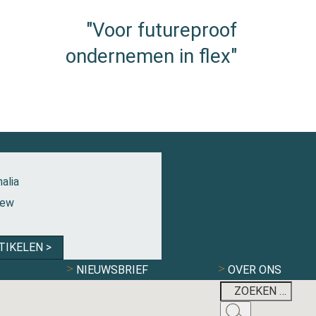
"Voor futureproof
ondernemen in flex"
alia
iew
TIKELEN >
NIEUWSBRIEF
OVER ONS
FLEXBRANCHE W