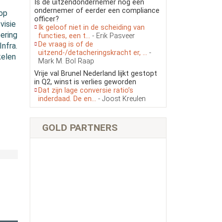
Is de uitzendondernemer nog een
ondernemer of eerder een compliance
 op
officer?
visie
Ik geloof niet in de scheiding van
ering
functies, een t...
- Erik Pasveer
De vraag is of de
Infra.
uitzend-/detacheringskracht er, ...
-
kelen
Mark M. Bol Raap
Vrije val Brunel Nederland lijkt gestopt
in Q2, winst is verlies geworden
Dat zijn lage conversie ratio’s
inderdaad. De en...
- Joost Kreulen
GOLD PARTNERS