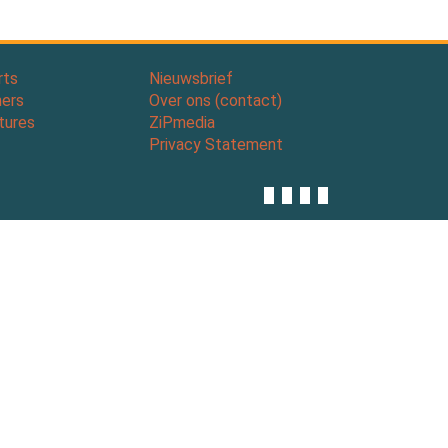
rts
Nieuwsbrief
ners
Over ons (contact)
tures
ZiPmedia
Privacy Statement