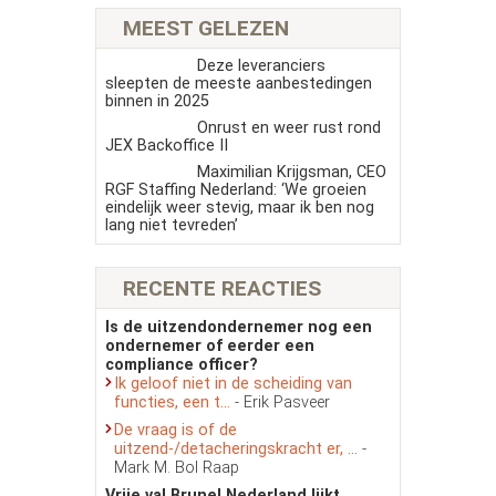
MEEST GELEZEN
Deze leveranciers
sleepten de meeste aanbestedingen
binnen in 2025
Onrust en weer rust rond
JEX Backoffice II
Maximilian Krijgsman, CEO
RGF Staffing Nederland: ‘We groeien
eindelijk weer stevig, maar ik ben nog
lang niet tevreden’
RECENTE REACTIES
Is de uitzendondernemer nog een
ondernemer of eerder een
compliance officer?
Ik geloof niet in de scheiding van
functies, een t...
- Erik Pasveer
De vraag is of de
uitzend-/detacheringskracht er, ...
-
Mark M. Bol Raap
Vrije val Brunel Nederland lijkt