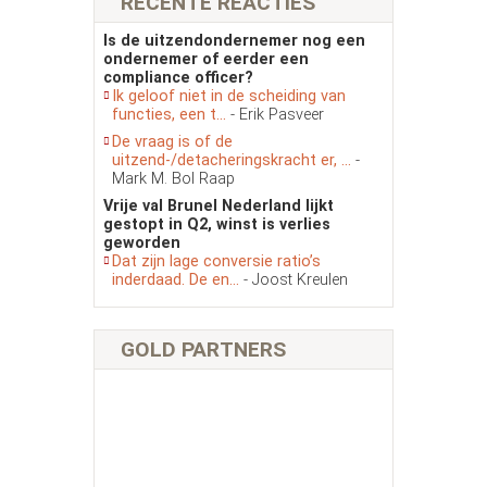
RECENTE REACTIES
Is de uitzendondernemer nog een
ondernemer of eerder een
compliance officer?
Ik geloof niet in de scheiding van
functies, een t...
- Erik Pasveer
De vraag is of de
uitzend-/detacheringskracht er, ...
-
Mark M. Bol Raap
Vrije val Brunel Nederland lijkt
gestopt in Q2, winst is verlies
geworden
Dat zijn lage conversie ratio’s
inderdaad. De en...
- Joost Kreulen
GOLD PARTNERS