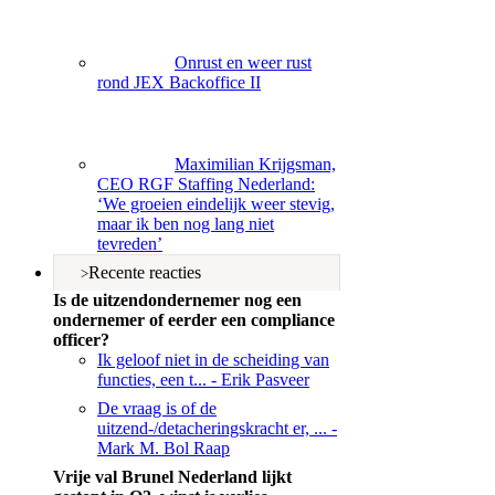
Onrust en weer rust
rond JEX Backoffice II
Maximilian Krijgsman,
CEO RGF Staffing Nederland:
‘We groeien eindelijk weer stevig,
maar ik ben nog lang niet
tevreden’
Recente reacties
Is de uitzendondernemer nog een
ondernemer of eerder een compliance
officer?
Ik geloof niet in de scheiding van
functies, een t...
- Erik Pasveer
De vraag is of de
uitzend-/detacheringskracht er, ...
-
Mark M. Bol Raap
Vrije val Brunel Nederland lijkt