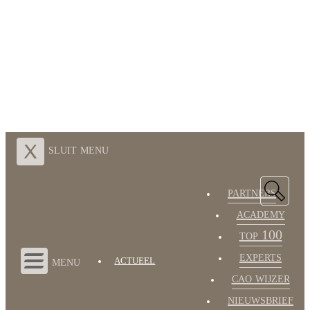
sluit menu
partners
academy
top 100
experts
menu
ACTUEEL
cao wijzer
nieuwsbrief