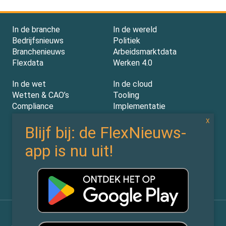
In de branche
In de wereld
Bedrijfsnieuws
Politiek
Branchenieuws
Arbeidsmarktdata
Flexdata
Werken 4.0
In de wet
In de cloud
Wetten & CAO’s
Tooling
Compliance
Implementatie
Rechtspraak
AI
Experts
Nieuwsbrief
Partners
Over ons (contact)
Vacatures
ZiPmedia
Privacy Statement