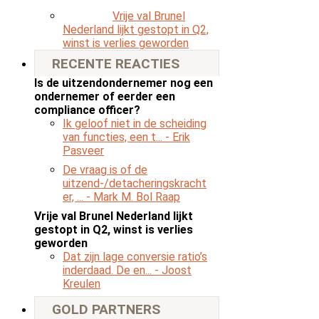
Vrije val Brunel
Nederland lijkt gestopt in Q2,
winst is verlies geworden
RECENTE REACTIES
Is de uitzendondernemer nog een
ondernemer of eerder een
compliance officer?
Ik geloof niet in de scheiding
van functies, een t...
- Erik
Pasveer
De vraag is of de
uitzend-/detacheringskracht
er, ...
- Mark M. Bol Raap
Vrije val Brunel Nederland lijkt
gestopt in Q2, winst is verlies
geworden
Dat zijn lage conversie ratio’s
inderdaad. De en...
- Joost
Kreulen
GOLD PARTNERS