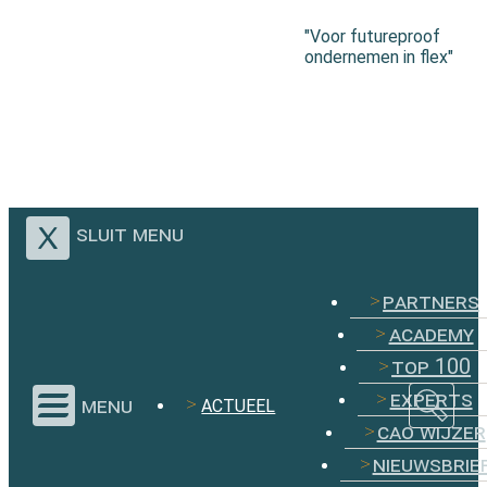
"Voor futureproof
ondernemen in flex"
sluit menu
partners
academy
top 100
experts
menu
ACTUEEL
cao wijzer
nieuwsbrie