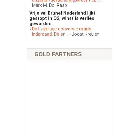
uitzend-/detacheringskracht er, ...
-
Mark M. Bol Raap
Vrije val Brunel Nederland lijkt
gestopt in Q2, winst is verlies
geworden
Dat zijn lage conversie ratio’s
inderdaad. De en...
- Joost Kreulen
GOLD PARTNERS