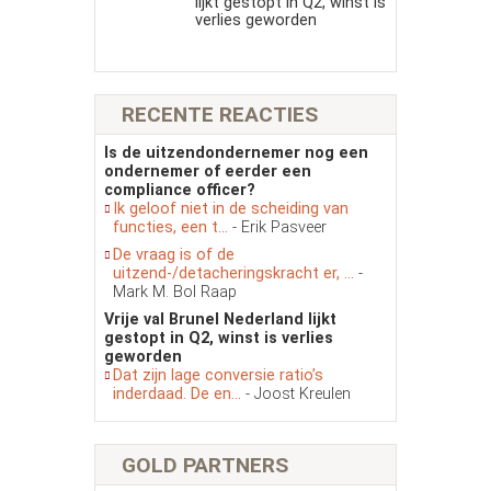
lijkt gestopt in Q2, winst is
verlies geworden
RECENTE REACTIES
Is de uitzendondernemer nog een
ondernemer of eerder een
compliance officer?
Ik geloof niet in de scheiding van
functies, een t...
- Erik Pasveer
De vraag is of de
uitzend-/detacheringskracht er, ...
-
Mark M. Bol Raap
Vrije val Brunel Nederland lijkt
gestopt in Q2, winst is verlies
geworden
Dat zijn lage conversie ratio’s
inderdaad. De en...
- Joost Kreulen
GOLD PARTNERS