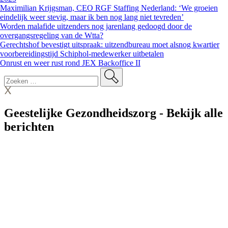
Maximilian Krijgsman, CEO RGF Staffing Nederland: ‘We groeien
eindelijk weer stevig, maar ik ben nog lang niet tevreden’
Worden malafide uitzenders nog jarenlang gedoogd door de
overgangsregeling van de Wtta?
Gerechtshof bevestigt uitspraak: uitzendbureau moet alsnog kwartier
voorbereidingstijd Schiphol-medewerker uitbetalen
Onrust en weer rust rond JEX Backoffice II
Geestelijke Gezondheidszorg
-
Bekijk alle
berichten