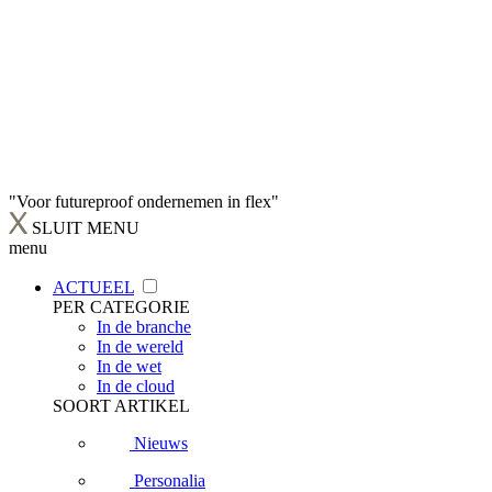
"Voor futureproof ondernemen in flex"
SLUIT MENU
menu
ACTUEEL
PER CATEGORIE
In de branche
In de wereld
In de wet
In de cloud
SOORT ARTIKEL
Nieuws
Personalia