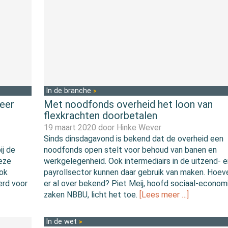
In de branche
eer
Met noodfonds overheid het loon van
flexkrachten doorbetalen
19 maart 2020 door
Hinke Wever
Sinds dinsdagavond is bekend dat de overheid een
ij de
noodfonds open stelt voor behoud van banen en
eze
werkgelegenheid. Ook intermediairs in de uitzend- e
ook
payrollsector kunnen daar gebruik van maken. Hoeve
erd voor
er al over bekend? Piet Meij, hoofd sociaal-econom
zaken NBBU, licht het toe.
[Lees meer …]
In de wet