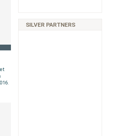
SILVER PARTNERS
met
n
2016.