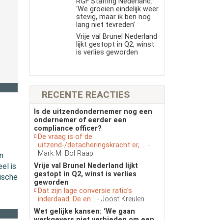
RGF Staffing Nederland:
‘We groeien eindelijk weer
stevig, maar ik ben nog
lang niet tevreden’
Vrije val Brunel Nederland
lijkt gestopt in Q2, winst
is verlies geworden
RECENTE REACTIES
Is de uitzendondernemer nog een
ondernemer of eerder een
compliance officer?
De vraag is of de
uitzend-/detacheringskracht er, ...
-
Mark M. Bol Raap
n
Vrije val Brunel Nederland lijkt
el is
gestopt in Q2, winst is verlies
ische
geworden
Dat zijn lage conversie ratio’s
inderdaad. De en...
- Joost Kreulen
Wet gelijke kansen: ‘We gaan
werkgevers niet verbieden om een