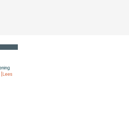
ening
.
[Lees