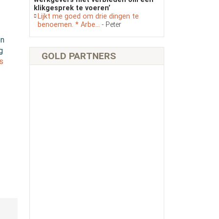
klikgesprek te voeren’
Lijkt me goed om drie dingen te
benoemen. * Arbe...
- Peter
en
g
GOLD PARTNERS
s