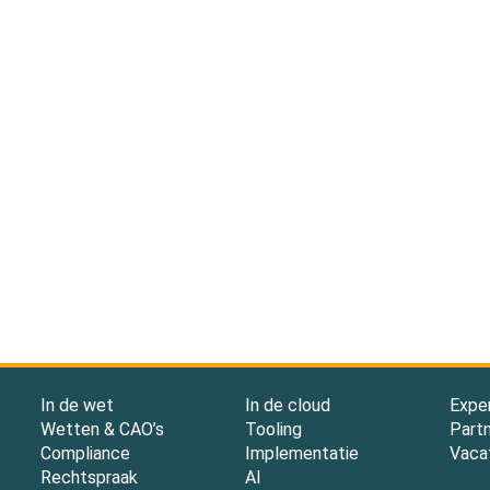
In de wet
In de cloud
Expe
Wetten & CAO’s
Tooling
Part
Compliance
Implementatie
Vaca
Rechtspraak
AI