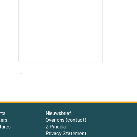
....
rts
Nieuwsbrief
ners
Over ons (contact)
tures
ZiPmedia
Privacy Statement