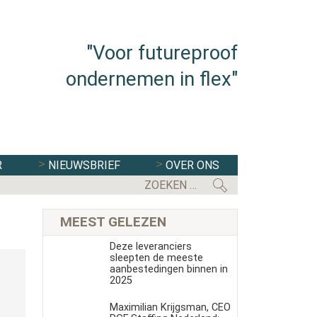
"Voor futureproof
ondernemen in flex"
R
NIEUWSBRIEF
OVER ONS
EERSTE KAMER STEMT IN MET WE
MEEST GELEZEN
Deze leveranciers
sleepten de meeste
aanbestedingen binnen in
2025
Maximilian Krijgsman, CEO