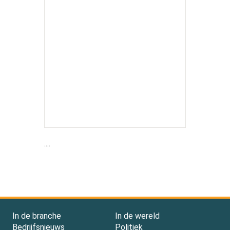
....
In de branche
In de wereld
Bedrijfsnieuws
Politiek