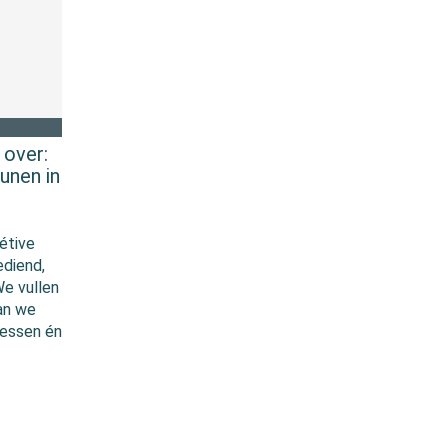
over:
unen in
étive
ediend,
We vullen
aan we
cessen én