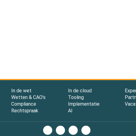
In de wet
In de cloud
Expe
Wetten & CAO’s
Tooling
Part
Compliance
Implementatie
Vaca
Rechtspraak
AI