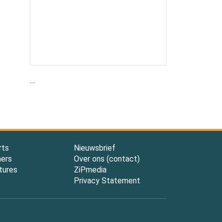
....
rts
Nieuwsbrief
ners
Over ons (contact)
tures
ZiPmedia
Privacy Statement