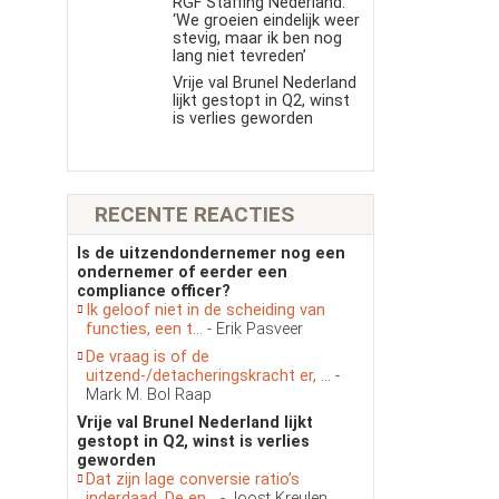
RGF Staffing Nederland:
‘We groeien eindelijk weer
stevig, maar ik ben nog
lang niet tevreden’
Vrije val Brunel Nederland
lijkt gestopt in Q2, winst
is verlies geworden
RECENTE REACTIES
Is de uitzendondernemer nog een
ondernemer of eerder een
compliance officer?
Ik geloof niet in de scheiding van
functies, een t...
- Erik Pasveer
De vraag is of de
uitzend-/detacheringskracht er, ...
-
Mark M. Bol Raap
Vrije val Brunel Nederland lijkt
gestopt in Q2, winst is verlies
geworden
Dat zijn lage conversie ratio’s
inderdaad. De en...
- Joost Kreulen