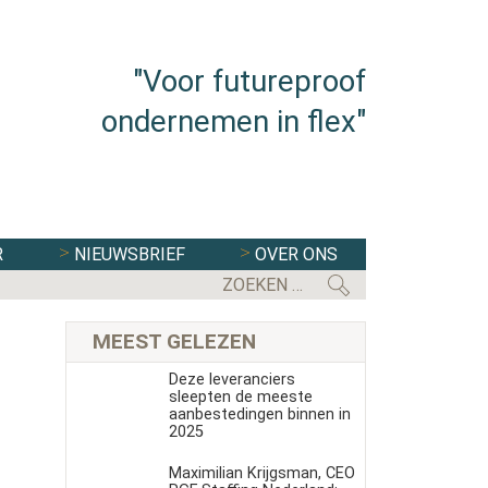
"Voor futureproof
ondernemen in flex"
R
NIEUWSBRIEF
OVER ONS
FLEXBRANCHE WACHT UITDAGENDE 
MEEST GELEZEN
Deze leveranciers
sleepten de meeste
aanbestedingen binnen in
2025
Maximilian Krijgsman, CEO