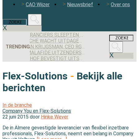
CAO Wijzer
Nieuwsbrief
Over ons
DEZE LEVERANCIERS SLEEPTEN DE MEESTE AANBESTEDINGEN BINNEN IN 2025
FLEXBRANCHE WACHT UITDAGENDE TWEEDE HELFT VAN 2026 NA WISSELVALLIG EERSTE HALF JAAR
TRENDING
MAXIMILIAN KRIJGSMAN, CEO RGF STAFFING NEDERLAND: ‘WE GROEIEN EINDELIJK WEER STEVIG, MAAR IK BEN NOG LANG NIET TEVREDEN’
WORDEN MALAFIDE UITZENDERS NOG JARENLANG GEDOOGD DOOR DE OVERGANGSREGELING VAN DE WTTA?
GERECHTSHOF BEVESTIGT UITSPRAAK: UITZENDBUREAU MOET ALSNOG KWARTIER VOORBEREIDINGSTIJD SCHIPHOL-MEDEWERKER UITBETALEN
Flex-Solutions
-
Bekijk alle
berichten
In de branche
Company You en Flex-Solutions
22 juni 2015 door
Hinke Wever
De in Almere gevestigde leverancier van flexibel inzetbare
professionals, Flex-Solutions, neemt een belang in Company