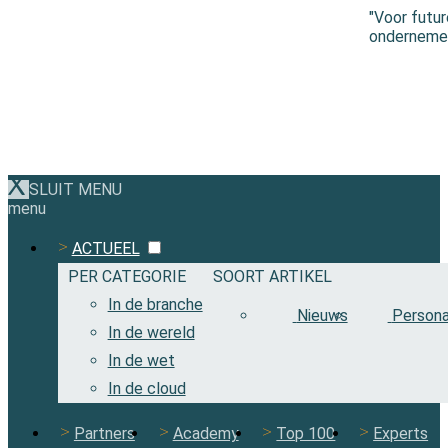
"Voor futu
ondernemen 
SLUIT MENU
menu
ACTUEEL
PER CATEGORIE
SOORT ARTIKEL
In de branche
Nieuws
Persona
In de wereld
In de wet
In de cloud
Partners
Academy
Top 100
Experts