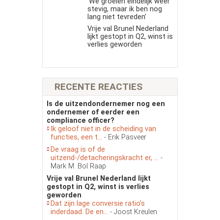
‘We groeien eindelijk weer
stevig, maar ik ben nog
lang niet tevreden’
Vrije val Brunel Nederland
lijkt gestopt in Q2, winst is
verlies geworden
RECENTE REACTIES
Is de uitzendondernemer nog een
ondernemer of eerder een
compliance officer?
Ik geloof niet in de scheiding van
functies, een t...
- Erik Pasveer
De vraag is of de
uitzend-/detacheringskracht er, ...
-
Mark M. Bol Raap
Vrije val Brunel Nederland lijkt
gestopt in Q2, winst is verlies
geworden
Dat zijn lage conversie ratio’s
inderdaad. De en...
- Joost Kreulen