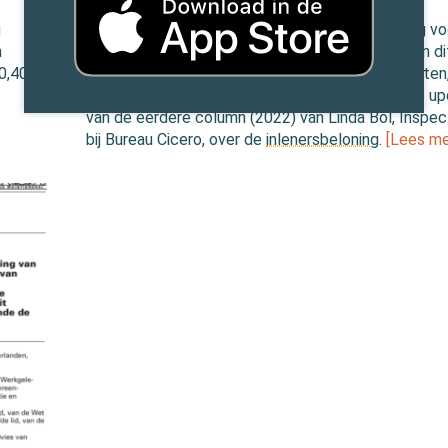
30 januari 2023 door
Linda Bol
g
Vanaf 1 januari 2023 bestaat de
inlenersbeloning
vo
m
uitzendkrachten uit 10 elementen (in 2022 waren di
0,40;
elementen). In de uitzend-CAO zijn deze elementen,
tot en met j, beschreven in artikel 16. Lees deze u
van de eerdere column (2022) van Linda Bol, Inspec
bij Bureau Cicero, over de
inlenersbeloning
.
[Lees me