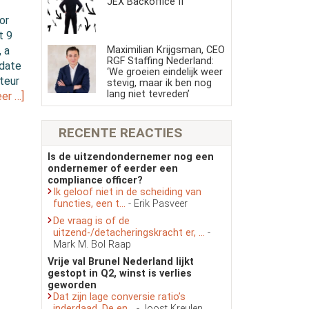
JEX Backoffice II
or
t 9
Maximilian Krijgsman, CEO
 a
RGF Staffing Nederland:
pdate
‘We groeien eindelijk weer
teur
stevig, maar ik ben nog
lang niet tevreden’
er …]
RECENTE REACTIES
Is de uitzendondernemer nog een
ondernemer of eerder een
compliance officer?
Ik geloof niet in de scheiding van
functies, een t...
- Erik Pasveer
De vraag is of de
uitzend-/detacheringskracht er, ...
-
Mark M. Bol Raap
Vrije val Brunel Nederland lijkt
gestopt in Q2, winst is verlies
geworden
Dat zijn lage conversie ratio’s
inderdaad. De en...
- Joost Kreulen