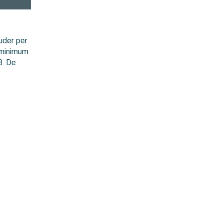
uder per
 minimum
8. De