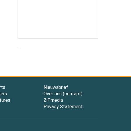
....
rts
Nieuwsbrief
ners
Over ons (contact)
tures
ZiPmedia
Privacy Statement