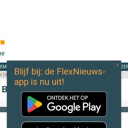
DEMY
TOP 100
EXPERTS
CAO WIJZE
N DE MEESTE AANBESTEDINGEN BINNEN IN 2025
Bekijk alle berichten
In de branche
Update inlenersbeloning voor
uitzendkrachten 2023