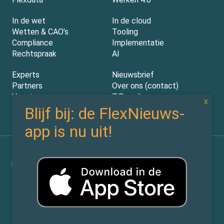
In de wet
In de cloud
Wetten & CAO’s
Tooling
Compliance
Implementatie
Rechtspraak
AI
Experts
Nieuwsbrief
Partners
Over ons (contact)
Vacatures
ZiPmedia
Privacy Statement
©
Flexnieuws.nl
2026