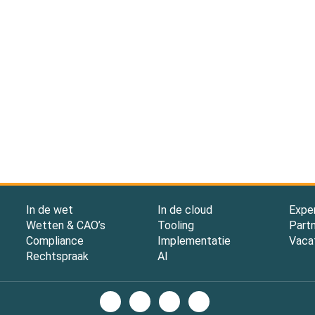
In de wet
In de cloud
Expe
Wetten & CAO’s
Tooling
Part
Compliance
Implementatie
Vaca
Rechtspraak
AI