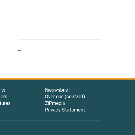
....
rts
Nieuwsbrief
ners
Over ons (contact)
tures
ZiPmedia
Privacy Statement