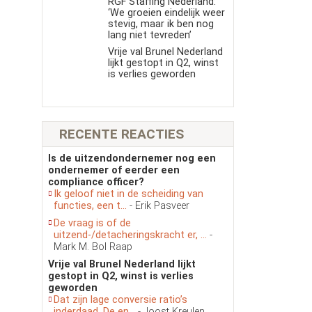
RGF Staffing Nederland:
‘We groeien eindelijk weer
stevig, maar ik ben nog
lang niet tevreden’
Vrije val Brunel Nederland
lijkt gestopt in Q2, winst
is verlies geworden
RECENTE REACTIES
Is de uitzendondernemer nog een
ondernemer of eerder een
compliance officer?
Ik geloof niet in de scheiding van
functies, een t...
- Erik Pasveer
De vraag is of de
uitzend-/detacheringskracht er, ...
-
Mark M. Bol Raap
Vrije val Brunel Nederland lijkt
gestopt in Q2, winst is verlies
geworden
Dat zijn lage conversie ratio’s
inderdaad. De en...
- Joost Kreulen