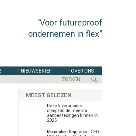
"Voor futureproof
ondernemen in flex"
R
NIEUWSBRIEF
OVER ONS
FLEXBRANCHE WACHT UITDAGENDE 
MEEST GELEZEN
Deze leveranciers
sleepten de meeste
aanbestedingen binnen in
2025
Maximilian Krijgsman, CEO