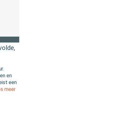
volde,
r.
ten en
eist een
es meer