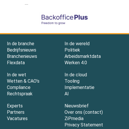
....
In de branche
In de wereld
Bedrijfsnieuws
Politiek
Branchenieuws
Arbeidsmarktdata
Flexdata
Werken 4.0
In de wet
In de cloud
Wetten & CAO’s
Tooling
Compliance
Implementatie
Rechtspraak
AI
Experts
Nieuwsbrief
Partners
Over ons (contact)
Vacatures
ZiPmedia
Privacy Statement