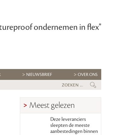
tureproof ondernemen in flex"
R
NIEUWSBRIEF
OVER ONS
Flexbranche wacht uitdagende tw
Meest gelezen
Deze leveranciers
sleepten de meeste
aanbestedingen binnen