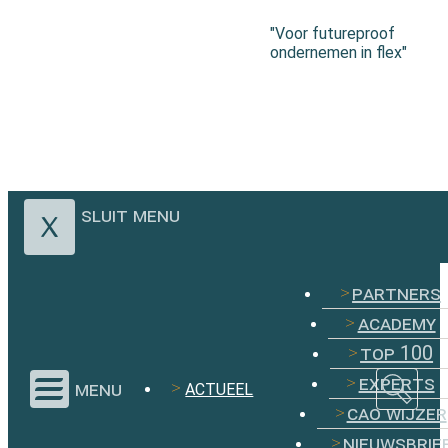
"Voor futureproof
ondernemen in flex"
sluit menu
partners
academy
top 100
experts
menu
ACTUEEL
cao wijzer
nieuwsbrie