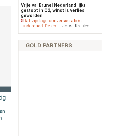
Vrije val Brunel Nederland lijkt
gestopt in Q2, winst is verlies
geworden
Dat zijn lage conversie ratio’s
inderdaad. De en...
- Joost Kreulen
GOLD PARTNERS
ig
van
n