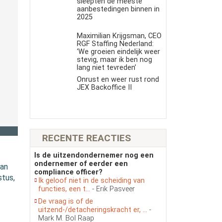
sleepten de meeste
aanbestedingen binnen in
2025
Maximilian Krijgsman, CEO
RGF Staffing Nederland:
‘We groeien eindelijk weer
stevig, maar ik ben nog
lang niet tevreden’
Onrust en weer rust rond
JEX Backoffice II
RECENTE REACTIES
Is de uitzendondernemer nog een
ondernemer of eerder een
van
compliance officer?
stus,
Ik geloof niet in de scheiding van
functies, een t...
- Erik Pasveer
De vraag is of de
uitzend-/detacheringskracht er, ...
-
Mark M. Bol Raap