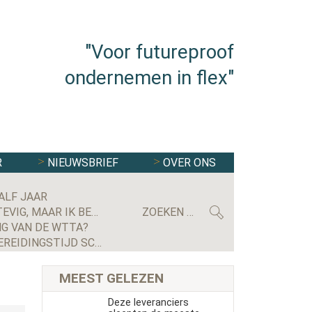
"Voor futureproof
ondernemen in flex"
R
NIEUWSBRIEF
OVER ONS
ALF JAAR
MAXIMILIAN KRIJGSMAN, CEO RGF STAFFING NEDERLAND: ‘WE GROEIEN EINDELIJK WEER STEVIG, MAAR IK BEN NOG LANG NIET TEVREDEN’
G VAN DE WTTA?
GERECHTSHOF BEVESTIGT UITSPRAAK: UITZENDBUREAU MOET ALSNOG KWARTIER VOORBEREIDINGSTIJD SCHIPHOL-MEDEWERKER UITBETALEN
MEEST GELEZEN
Deze leveranciers