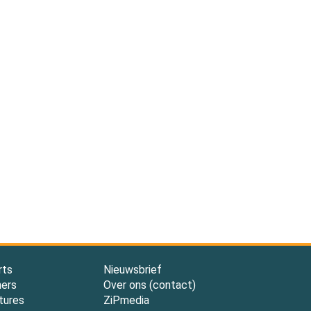
rts
Nieuwsbrief
ners
Over ons (contact)
tures
ZiPmedia