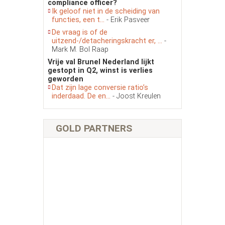
compliance officer?
Ik geloof niet in de scheiding van
functies, een t...
- Erik Pasveer
De vraag is of de
uitzend-/detacheringskracht er, ...
-
Mark M. Bol Raap
Vrije val Brunel Nederland lijkt
gestopt in Q2, winst is verlies
geworden
Dat zijn lage conversie ratio’s
inderdaad. De en...
- Joost Kreulen
GOLD PARTNERS