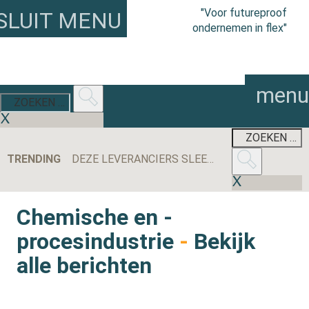
"Voor futureproof
SLUIT MENU
ondernemen in flex"
menu
TRENDING
DEZE LEVERANCIERS SLEEPTEN DE MEESTE AANBESTEDINGEN BINNEN IN 2025
Chemische en -
procesindustrie
-
Bekijk
alle berichten