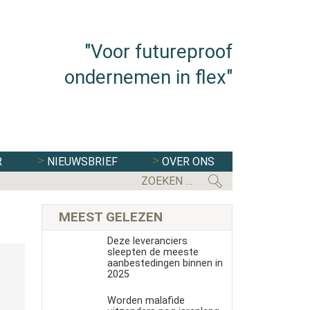
"Voor futureproof
ondernemen in flex"
R
NIEUWSBRIEF
OVER ONS
EERSTE KAMER STEMT IN MET WE
MEEST GELEZEN
Deze leveranciers
sleepten de meeste
aanbestedingen binnen in
2025
Worden malafide