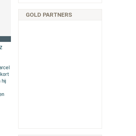
GOLD PARTNERS
z
arcel
 kort
hij
en