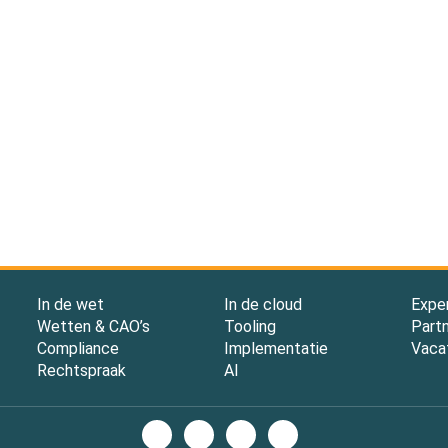
In de wet
In de cloud
Expe
Wetten & CAO’s
Tooling
Part
Compliance
Implementatie
Vaca
Rechtspraak
AI