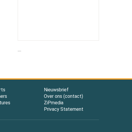
....
rts
Nieuwsbrief
ners
Over ons (contact)
tures
ZiPmedia
Privacy Statement