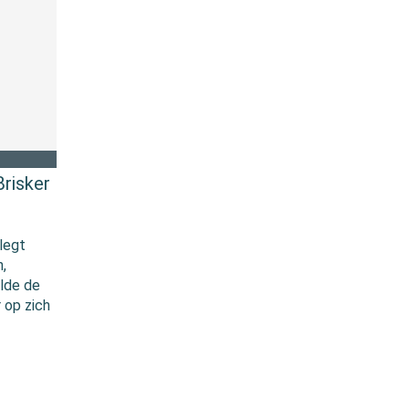
risker
legt
,
ulde de
r op zich