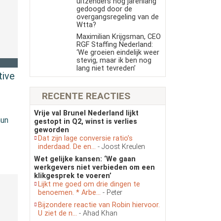
uitzenders nog jarenlang
gedoogd door de
overgangsregeling van de
Wtta?
Maximilian Krijgsman, CEO
RGF Staffing Nederland:
‘We groeien eindelijk weer
stevig, maar ik ben nog
lang niet tevreden’
tive
RECENTE REACTIES
Vrije val Brunel Nederland lijkt
hun
gestopt in Q2, winst is verlies
geworden
Dat zijn lage conversie ratio’s
inderdaad. De en...
- Joost Kreulen
Wet gelijke kansen: ‘We gaan
werkgevers niet verbieden om een
klikgesprek te voeren’
Lijkt me goed om drie dingen te
benoemen. * Arbe...
- Peter
Bijzondere reactie van Robin hiervoor.
U ziet de n...
- Ahad Khan