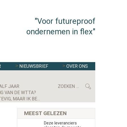
"Voor futureproof
ondernemen in flex"
R
NIEUWSBRIEF
OVER ONS
ALF JAAR
G VAN DE WTTA?
MAXIMILIAN KRIJGSMAN, CEO RGF STAFFING NEDERLAND: ‘WE GROEIEN EINDELIJK WEER STEVIG, MAAR IK BEN NOG LANG NIET TEVREDEN’
MEEST GELEZEN
Deze leveranciers