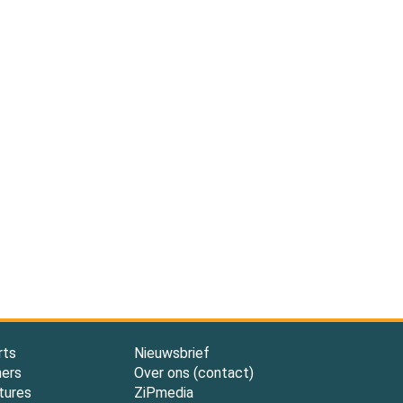
rts
Nieuwsbrief
ners
Over ons (contact)
tures
ZiPmedia