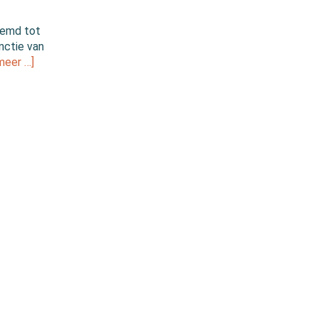
oemd tot
nctie van
meer …]