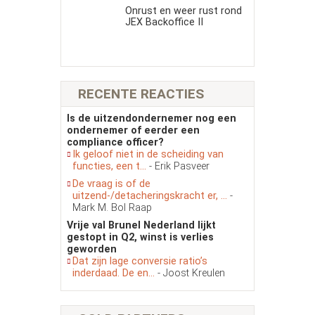
Onrust en weer rust rond
JEX Backoffice II
RECENTE REACTIES
Is de uitzendondernemer nog een
ondernemer of eerder een
compliance officer?
Ik geloof niet in de scheiding van
functies, een t...
- Erik Pasveer
De vraag is of de
uitzend-/detacheringskracht er, ...
-
Mark M. Bol Raap
Vrije val Brunel Nederland lijkt
gestopt in Q2, winst is verlies
geworden
Dat zijn lage conversie ratio’s
inderdaad. De en...
- Joost Kreulen