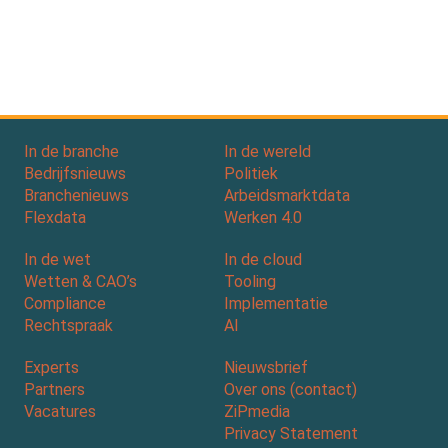
In de branche
In de wereld
Bedrijfsnieuws
Politiek
Branchenieuws
Arbeidsmarktdata
Flexdata
Werken 4.0
In de wet
In de cloud
Wetten & CAO’s
Tooling
Compliance
Implementatie
Rechtspraak
AI
Experts
Nieuwsbrief
Partners
Over ons (contact)
Vacatures
ZiPmedia
Privacy Statement