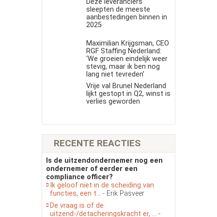
Deze leveranciers
sleepten de meeste
aanbestedingen binnen in
2025
Maximilian Krijgsman, CEO
RGF Staffing Nederland:
‘We groeien eindelijk weer
stevig, maar ik ben nog
lang niet tevreden’
Vrije val Brunel Nederland
lijkt gestopt in Q2, winst is
verlies geworden
RECENTE REACTIES
Is de uitzendondernemer nog een
ondernemer of eerder een
compliance officer?
Ik geloof niet in de scheiding van
functies, een t...
- Erik Pasveer
De vraag is of de
uitzend-/detacheringskracht er, ...
-