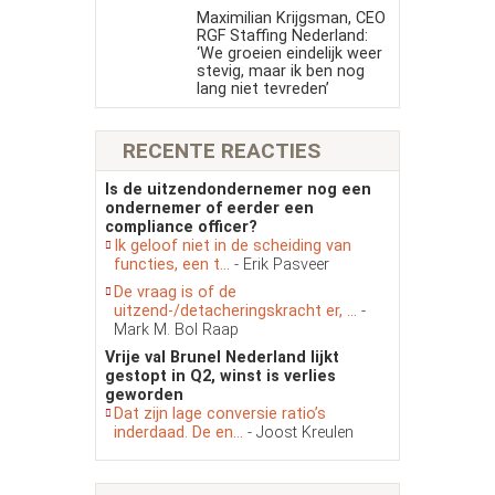
Maximilian Krijgsman, CEO
RGF Staffing Nederland:
‘We groeien eindelijk weer
stevig, maar ik ben nog
lang niet tevreden’
RECENTE REACTIES
Is de uitzendondernemer nog een
ondernemer of eerder een
compliance officer?
Ik geloof niet in de scheiding van
functies, een t...
- Erik Pasveer
De vraag is of de
uitzend-/detacheringskracht er, ...
-
Mark M. Bol Raap
Vrije val Brunel Nederland lijkt
gestopt in Q2, winst is verlies
geworden
Dat zijn lage conversie ratio’s
inderdaad. De en...
- Joost Kreulen