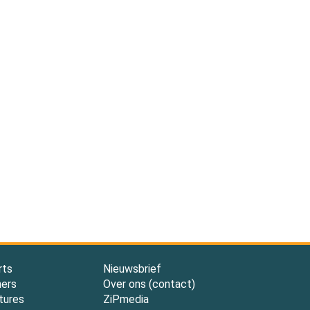
rts
Nieuwsbrief
ners
Over ons (contact)
tures
ZiPmedia