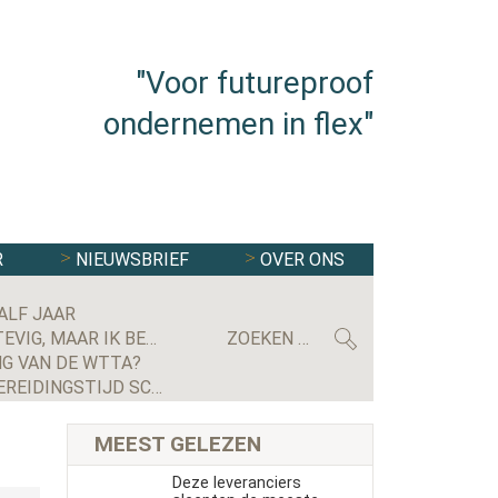
"Voor futureproof
ondernemen in flex"
R
NIEUWSBRIEF
OVER ONS
ALF JAAR
MAXIMILIAN KRIJGSMAN, CEO RGF STAFFING NEDERLAND: ‘WE GROEIEN EINDELIJK WEER STEVIG, MAAR IK BEN NOG LANG NIET TEVREDEN’
G VAN DE WTTA?
GERECHTSHOF BEVESTIGT UITSPRAAK: UITZENDBUREAU MOET ALSNOG KWARTIER VOORBEREIDINGSTIJD SCHIPHOL-MEDEWERKER UITBETALEN
MEEST GELEZEN
Deze leveranciers