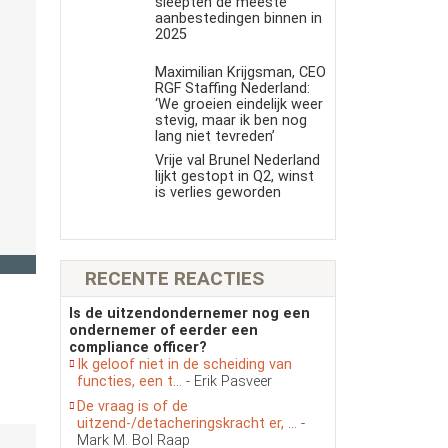
sleepten de meeste
aanbestedingen binnen in
2025
Maximilian Krijgsman, CEO
RGF Staffing Nederland:
‘We groeien eindelijk weer
stevig, maar ik ben nog
lang niet tevreden’
Vrije val Brunel Nederland
lijkt gestopt in Q2, winst
is verlies geworden
RECENTE REACTIES
Is de uitzendondernemer nog een
ondernemer of eerder een
compliance officer?
Ik geloof niet in de scheiding van
functies, een t...
- Erik Pasveer
De vraag is of de
uitzend-/detacheringskracht er, ...
-
Mark M. Bol Raap