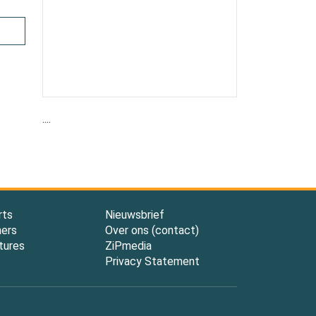
....
rts
Nieuwsbrief
ners
Over ons (contact)
tures
ZiPmedia
Privacy Statement