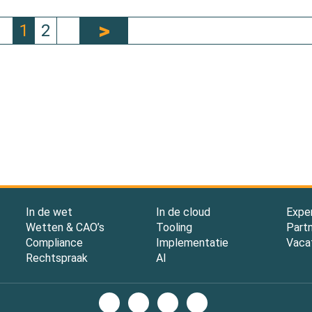
1
2
In de wet
In de cloud
Expe
Wetten & CAO’s
Tooling
Part
Compliance
Implementatie
Vaca
Rechtspraak
AI