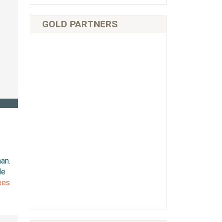
GOLD PARTNERS
an.
de
ees