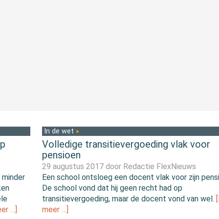
In de wet
op
Volledige transitievergoeding vlak voor
pensioen
29 augustus 2017 door
Redactie FlexNieuws
 minder
Een school ontsloeg een docent vlak voor zijn pens
ken
De school vond dat hij geen recht had op
ële
transitievergoeding, maar de docent vond van wel.
er …]
meer …]