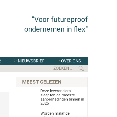
"Voor futureproof
ondernemen in flex"
R
NIEUWSBRIEF
OVER ONS
EERSTE KAMER STEMT IN MET WE
MEEST GELEZEN
Deze leveranciers
sleepten de meeste
aanbestedingen binnen in
2025
Worden malafide