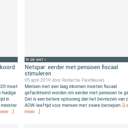
In de wet
kkoord
Netspar: eerder met pensioen fiscaal
stimuleren
05 april 2019 door
Redactie FlexNieuws
2020 moet
Mensen met een laag inkomen moeten fiscaal
 huidige
gefaciliteerd worden om eerder met pensioen te ga
jd in
Dat is een betere oplossing dan het bevriezen van 
 minister
AOW-leeftijd voor mensen met zware beroepen.
[L
meer …]
meer …]