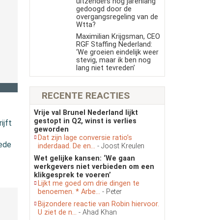
uitzenders nog jarenlang
gedoogd door de
overgangsregeling van de
Wtta?
Maximilian Krijgsman, CEO
RGF Staffing Nederland:
‘We groeien eindelijk weer
stevig, maar ik ben nog
lang niet tevreden’
RECENTE REACTIES
Vrije val Brunel Nederland lijkt
gestopt in Q2, winst is verlies
ijft
geworden
Dat zijn lage conversie ratio’s
eede
inderdaad. De en...
- Joost Kreulen
Wet gelijke kansen: ‘We gaan
werkgevers niet verbieden om een
klikgesprek te voeren’
Lijkt me goed om drie dingen te
benoemen. * Arbe...
- Peter
Bijzondere reactie van Robin hiervoor.
U ziet de n...
- Ahad Khan