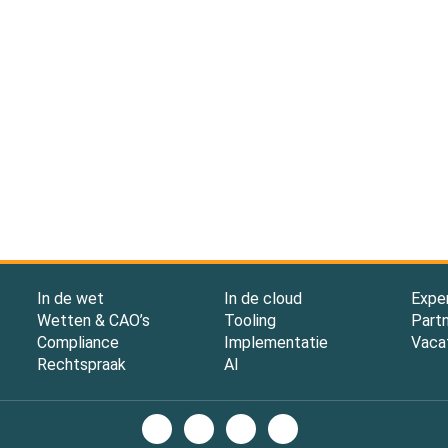
In de wet
In de cloud
Expe
Wetten & CAO’s
Tooling
Part
Compliance
Implementatie
Vaca
Rechtspraak
AI