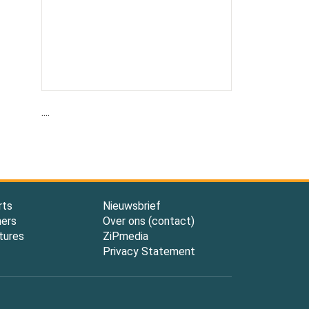
....
rts
Nieuwsbrief
ners
Over ons (contact)
tures
ZiPmedia
Privacy Statement