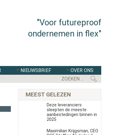
"Voor futureproof
ondernemen in flex"
R
NIEUWSBRIEF
OVER ONS
FLEXBRANCHE WACHT UITDAGENDE 
MEEST GELEZEN
Deze leveranciers
sleepten de meeste
aanbestedingen binnen in
2025
Maximilian Krijgsman, CEO