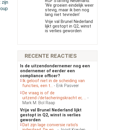
RGF Staffing Nederland:
zijn
‘We groeien eindelijk weer
roup
stevig, maar ik ben nog
lang niet tevreden’
Vrije val Brunel Nederland
lijkt gestopt in Q2, winst
is verlies geworden
RECENTE REACTIES
Is de uitzendondernemer nog een
ondernemer of eerder een
compliance officer?
Ik geloof niet in de scheiding van
functies, een t...
- Erik Pasveer
De vraag is of de
uitzend-/detacheringskracht er, ...
-
Mark M. Bol Raap
Vrije val Brunel Nederland lijkt
gestopt in Q2, winst is verlies
geworden
Dat zijn lage conversie ratio’s
inderdaad. De en...
- Joost Kreulen