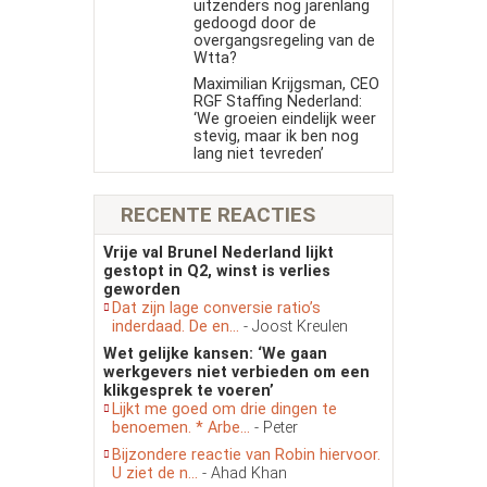
uitzenders nog jarenlang
gedoogd door de
overgangsregeling van de
Wtta?
Maximilian Krijgsman, CEO
RGF Staffing Nederland:
‘We groeien eindelijk weer
stevig, maar ik ben nog
lang niet tevreden’
RECENTE REACTIES
Vrije val Brunel Nederland lijkt
gestopt in Q2, winst is verlies
geworden
Dat zijn lage conversie ratio’s
inderdaad. De en...
- Joost Kreulen
Wet gelijke kansen: ‘We gaan
werkgevers niet verbieden om een
klikgesprek te voeren’
Lijkt me goed om drie dingen te
benoemen. * Arbe...
- Peter
Bijzondere reactie van Robin hiervoor.
U ziet de n...
- Ahad Khan