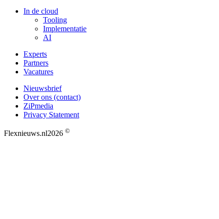
In de cloud
Tooling
Implementatie
AI
Experts
Partners
Vacatures
Nieuwsbrief
Over ons (contact)
ZiPmedia
Privacy Statement
©
Flexnieuws.nl
2026