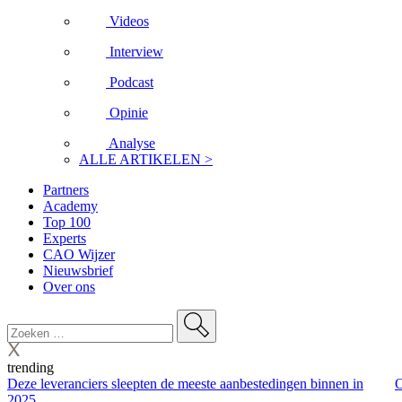
Videos
Interview
Podcast
Opinie
Analyse
ALLE ARTIKELEN >
Partners
Academy
Top 100
Experts
CAO Wijzer
Nieuwsbrief
Over ons
trending
Deze leveranciers sleepten de meeste aanbestedingen binnen in
O
2025