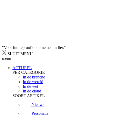
"Voor futureproof ondernemen in flex"
SLUIT MENU
menu
ACTUEEL
PER CATEGORIE
In de branche
In de wereld
In de wet
In de cloud
SOORT ARTIKEL
Nieuws
Personalia