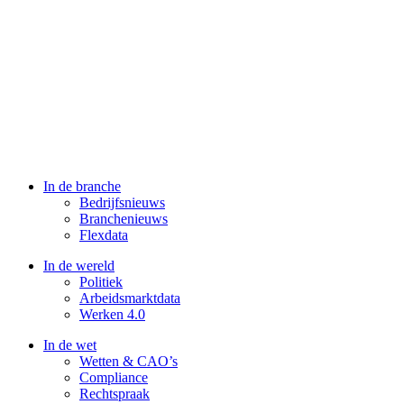
In de branche
Bedrijfsnieuws
Branchenieuws
Flexdata
In de wereld
Politiek
Arbeidsmarktdata
Werken 4.0
In de wet
Wetten & CAO’s
Compliance
Rechtspraak