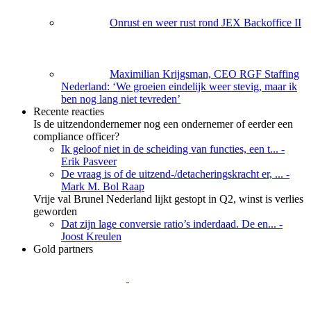
Onrust en weer rust rond JEX Backoffice II
Maximilian Krijgsman, CEO RGF Staffing
Nederland: ‘We groeien eindelijk weer stevig, maar ik
ben nog lang niet tevreden’
Recente reacties
Is de uitzendondernemer nog een ondernemer of eerder een
compliance officer?
Ik geloof niet in de scheiding van functies, een t...
-
Erik Pasveer
De vraag is of de uitzend-/detacheringskracht er, ...
-
Mark M. Bol Raap
Vrije val Brunel Nederland lijkt gestopt in Q2, winst is verlies
geworden
Dat zijn lage conversie ratio’s inderdaad. De en...
-
Joost Kreulen
Gold partners