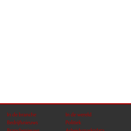
In de branche
In de wereld
Bedrijfsnieuws
Politiek
Branchenieuws
Arbeidsmarktdata