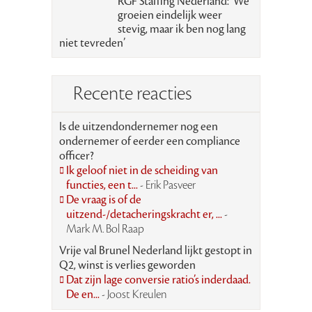
RGF Staffing Nederland: ‘We
groeien eindelijk weer
stevig, maar ik ben nog lang
niet tevreden’
Recente reacties
Is de uitzendondernemer nog een
ondernemer of eerder een compliance
officer?
Ik geloof niet in de scheiding van
functies, een t...
- Erik Pasveer
De vraag is of de
uitzend-/detacheringskracht er, ...
-
Mark M. Bol Raap
Vrije val Brunel Nederland lijkt gestopt in
Q2, winst is verlies geworden
Dat zijn lage conversie ratio’s inderdaad.
De en...
- Joost Kreulen