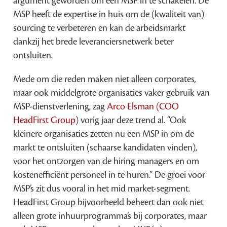
argument geworden om een MSP in te schakelen. De
MSP heeft de expertise in huis om de (kwaliteit van)
sourcing te verbeteren en kan de arbeidsmarkt
dankzij het brede leveranciersnetwerk beter
ontsluiten.
Mede om die reden maken niet alleen corporates
,
maar ook middelgrote organisaties vaker gebruik van
MSP-dienstverlening, zag
Arco Elsman (COO
HeadFirst Group
) vorig jaar deze trend al. “Ook
kleinere organisaties zetten nu een MSP in om de
markt te ontsluiten (schaarse kandidaten vinden),
voor het ontzorgen van de hiring managers en om
kostenefficiënt personeel in te huren.” De groei voor
MSP’s zit dus vooral in het mid market-segment.
HeadFirst Group bijvoorbeeld beheert dan ook niet
alleen grote inhuurprogramma’s bij corporates, maar