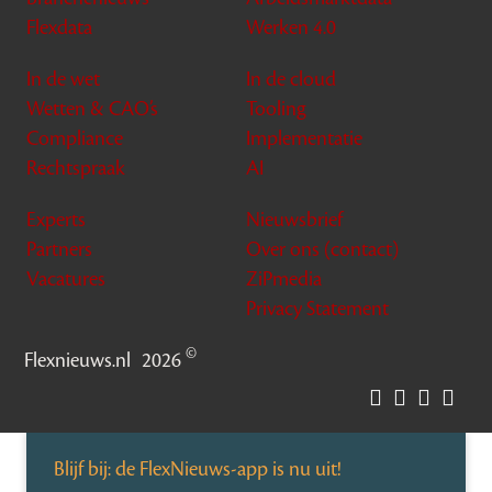
Flexdata
Werken 4.0
In de wet
In de cloud
Wetten & CAO’s
Tooling
Compliance
Implementatie
Rechtspraak
AI
Experts
Nieuwsbrief
Partners
Over ons (contact)
Vacatures
ZiPmedia
Privacy Statement
©
Flexnieuws.nl
2026
Blijf bij: de FlexNieuws-app is nu uit!