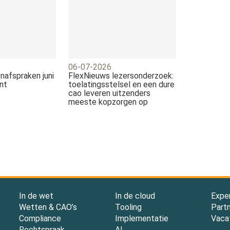
06-07-2026
nafspraken juni
FlexNieuws lezersonderzoek:
nt
toelatingsstelsel en een dure
cao leveren uitzenders
meeste kopzorgen op
In de wet
In de cloud
Expe
Wetten & CAO’s
Tooling
Part
Compliance
Implementatie
Vaca
Rechtspraak
AI