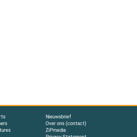
rts
Nieuwsbrief
ners
Over ons (contact)
tures
ZiPmedia
Privacy Statement