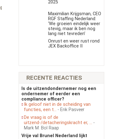
s
2025
4
Maximilian Krijgsman, CEO
RGF Staffing Nederland:
‘We groeien eindelijk weer
stevig, maar ik ben nog
lang niet tevreden’
Onrust en weer rust rond
JEX Backoffice II
RECENTE REACTIES
Is de uitzendondernemer nog een
ondernemer of eerder een
compliance officer?
Ik geloof niet in de scheiding van
functies, een t...
- Erik Pasveer
De vraag is of de
uitzend-/detacheringskracht er, ...
-
Mark M. Bol Raap
Vrije val Brunel Nederland lijkt