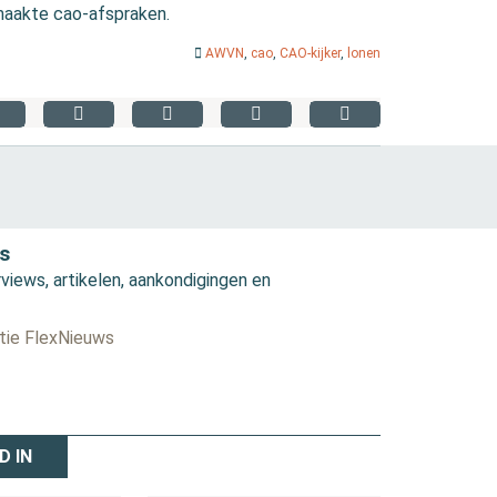
emaakte cao-afspraken.
AWVN
,
cao
,
CAO-kijker
,
lonen
s
views, artikelen, aankondigingen en
ctie FlexNieuws
D IN