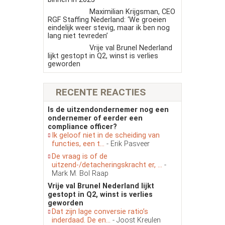
Maximilian Krijgsman, CEO
RGF Staffing Nederland: ‘We groeien
eindelijk weer stevig, maar ik ben nog
lang niet tevreden’
Vrije val Brunel Nederland
lijkt gestopt in Q2, winst is verlies
geworden
RECENTE REACTIES
Is de uitzendondernemer nog een
ondernemer of eerder een
compliance officer?
Ik geloof niet in de scheiding van
functies, een t...
- Erik Pasveer
De vraag is of de
uitzend-/detacheringskracht er, ...
-
Mark M. Bol Raap
Vrije val Brunel Nederland lijkt
gestopt in Q2, winst is verlies
geworden
Dat zijn lage conversie ratio’s
inderdaad. De en...
- Joost Kreulen