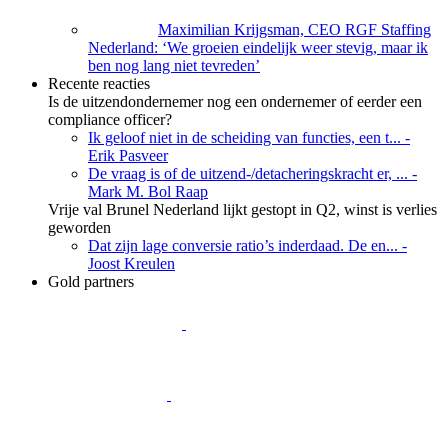
Maximilian Krijgsman, CEO RGF Staffing
Nederland: ‘We groeien eindelijk weer stevig, maar ik
ben nog lang niet tevreden’
Recente reacties
Is de uitzendondernemer nog een ondernemer of eerder een
compliance officer?
Ik geloof niet in de scheiding van functies, een t...
-
Erik Pasveer
De vraag is of de uitzend-/detacheringskracht er, ...
-
Mark M. Bol Raap
Vrije val Brunel Nederland lijkt gestopt in Q2, winst is verlies
geworden
Dat zijn lage conversie ratio’s inderdaad. De en...
-
Joost Kreulen
Gold partners