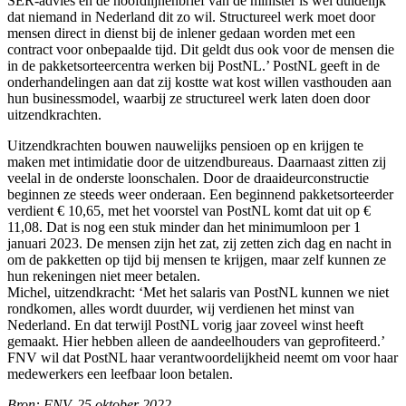
SER-advies en de hoofdlijnenbrief van de minister is wel duidelijk
dat niemand in Nederland dit zo wil. Structureel werk moet door
mensen direct in dienst bij de inlener gedaan worden met een
contract voor onbepaalde tijd. Dit geldt dus ook voor de mensen die
in de pakketsorteercentra werken bij PostNL.’ PostNL geeft in de
onderhandelingen aan dat zij kostte wat kost willen vasthouden aan
hun businessmodel, waarbij ze structureel werk laten doen door
uitzendkrachten.
Uitzendkrachten bouwen nauwelijks pensioen op en krijgen te
maken met intimidatie door de uitzendbureaus. Daarnaast zitten zij
veelal in de onderste loonschalen. Door de draaideurconstructie
beginnen ze steeds weer onderaan. Een beginnend pakketsorteerder
verdient € 10,65, met het voorstel van PostNL komt dat uit op €
11,08. Dat is nog een stuk minder dan het minimumloon per 1
januari 2023. De mensen zijn het zat, zij zetten zich dag en nacht in
om de pakketten op tijd bij mensen te krijgen, maar zelf kunnen ze
hun rekeningen niet meer betalen.
Michel, uitzendkracht: ‘Met het salaris van PostNL kunnen we niet
rondkomen, alles wordt duurder, wij verdienen het minst van
Nederland. En dat terwijl PostNL vorig jaar zoveel winst heeft
gemaakt. Hier hebben alleen de aandeelhouders van geprofiteerd.’
FNV wil dat PostNL haar verantwoordelijkheid neemt om voor haar
medewerkers een leefbaar loon betalen.
Bron: FNV, 25 oktober 2022