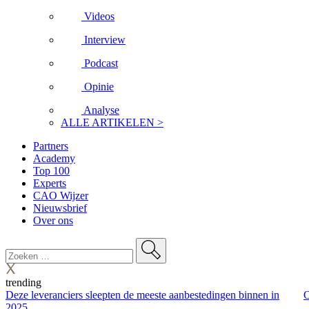
Videos
Interview
Podcast
Opinie
Analyse
ALLE ARTIKELEN >
Partners
Academy
Top 100
Experts
CAO Wijzer
Nieuwsbrief
Over ons
trending
Deze leveranciers sleepten de meeste aanbestedingen binnen in
O
2025