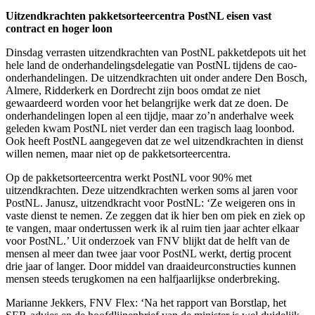
Uitzendkrachten pakketsorteercentra PostNL eisen vast
contract en hoger loon
Dinsdag verrasten uitzendkrachten van PostNL pakketdepots uit het
hele land de onderhandelingsdelegatie van PostNL tijdens de cao-
onderhandelingen. De uitzendkrachten uit onder andere Den Bosch,
Almere, Ridderkerk en Dordrecht zijn boos omdat ze niet
gewaardeerd worden voor het belangrijke werk dat ze doen. De
onderhandelingen lopen al een tijdje, maar zo’n anderhalve week
geleden kwam PostNL niet verder dan een tragisch laag loonbod.
Ook heeft PostNL aangegeven dat ze wel uitzendkrachten in dienst
willen nemen, maar niet op de pakketsorteercentra.
Op de pakketsorteercentra werkt PostNL voor 90% met
uitzendkrachten. Deze uitzendkrachten werken soms al jaren voor
PostNL. Janusz, uitzendkracht voor PostNL: ‘Ze weigeren ons in
vaste dienst te nemen. Ze zeggen dat ik hier ben om piek en ziek op
te vangen, maar ondertussen werk ik al ruim tien jaar achter elkaar
voor PostNL.’ Uit onderzoek van FNV blijkt dat de helft van de
mensen al meer dan twee jaar voor PostNL werkt, dertig procent
drie jaar of langer. Door middel van draaideurconstructies kunnen
mensen steeds terugkomen na een halfjaarlijkse onderbreking.
Marianne Jekkers, FNV Flex: ‘Na het rapport van Borstlap, het