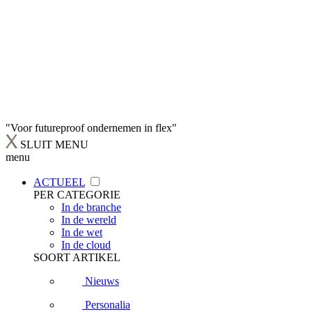
"Voor futureproof ondernemen in flex"
SLUIT MENU
menu
ACTUEEL
PER CATEGORIE
In de branche
In de wereld
In de wet
In de cloud
SOORT ARTIKEL
Nieuws
Personalia