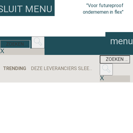
"Voor futureproof
SLUIT MENU
ondernemen in flex"
menu
TRENDING
DEZE LEVERANCIERS SLEEPTEN DE MEESTE AANBESTEDINGEN BINNEN IN 2025