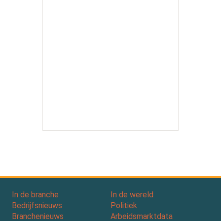
In de branche
In de wereld
Bedrijfsnieuws
Politiek
Branchenieuws
Arbeidsmarktdata